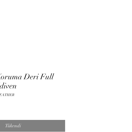
ne Randevu
Log In
oruma Deri Full
diven
 LEATHER
Tükendi