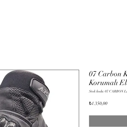
Hizmetler
Mağaza
Onli
07 Carbon K
Korumalı El
Stok kodu: 07 CARBON
Fiyat
₺1.350,00