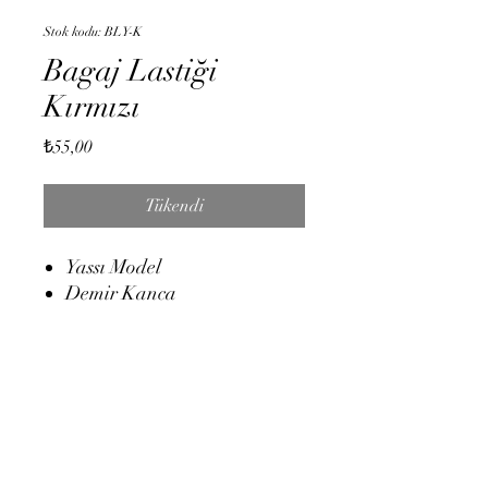
Stok kodu: BLY-K
Bagaj Lastiği
Kırmızı
Fiyat
₺55,00
Tükendi
Yassı Model
Demir Kanca
1.Kalite
Duman Moto