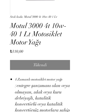
Stok kodu: Motul 3000 4t 10w-40 1 Lt
Motul 3000 4t 10w-
40 1 Lt Motosiklet
Motor Yağı
Fiyat
₺310,00
Tükendi
4 Zamanlı motosiklet motor yağı
entegre şanzımanı olan veya
(
olmayan, ıslak veya kuru
debriyajlı, katalitik
konvertörlü veya katalitik
konvertörsüz motorlara sahip