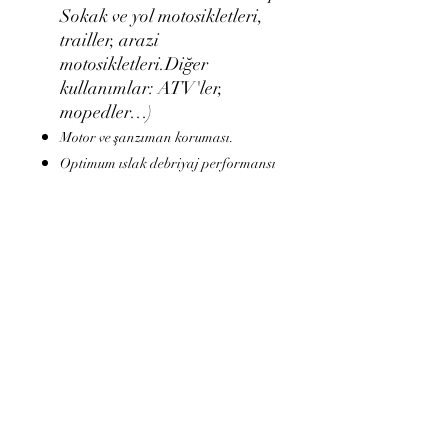
Sokak ve yol motosikletleri,
trailler, arazi
motosikletleri.Diğer
kullanımlar: ATV'ler,
mopedler…)
Motor ve şanzıman koruması.
Optimum ıslak debriyaj performansı
için JASO MA2 spesifikasyonlarını
karşılar.
Katalitik konvertörlerle uyumludur.
API Standartları: API SL - JASO
Standartları: JASO MA2 -
Viskozite: 10W-40 Ambalaj: 1L