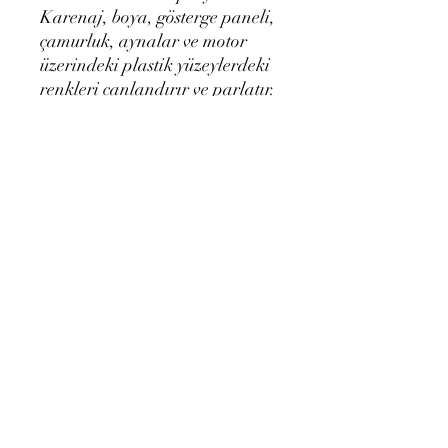
Karenaj, boya, gösterge paneli,
çamurluk, aynalar ve motor
üzerindeki plastik yüzeylerdeki
renkleri canlandırır ve parlatır.
Basınçlı su ile yıkadıktan sonra
renklerin ilk günkü gibi canlı
gözükmesini sağlar. Tüm plastik
yüzeyleri yapışkan olmayan bir
film tabakası ile korur.
Duman Moto
dumanmotosiklet@gmail.com
05309540580