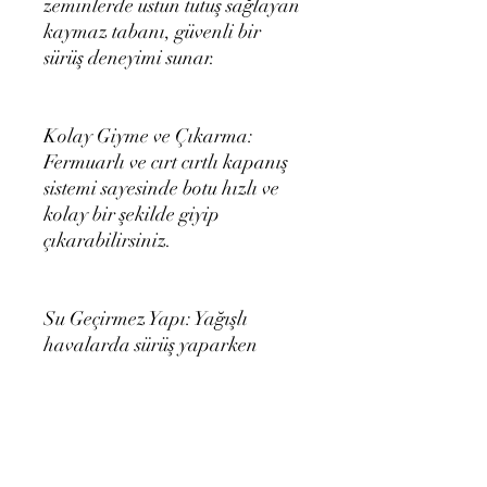
zeminlerde üstün tutuş sağlayan
kaymaz tabanı, güvenli bir
sürüş deneyimi sunar.
Kolay Giyme ve Çıkarma:
Fermuarlı ve cırt cırtlı kapanış
sistemi sayesinde botu hızlı ve
kolay bir şekilde giyip
çıkarabilirsiniz.
Su Geçirmez Yapı: Yağışlı
havalarda sürüş yaparken
ayağınızın kuru kalmasını
sağlayan su geçirmez özelliği ile
kötü hava koşullarına karşı tam
koruma sağlar.