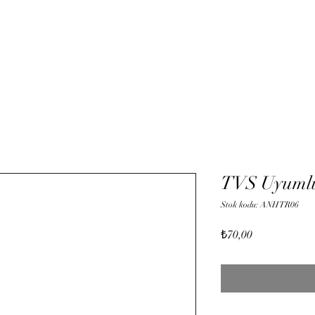
Hizmetler
Mağaza
Onli
TVS Uyumlu
Stok kodu: ANHTR06
Fiyat
₺70,00