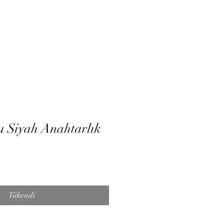
ne Randevu
Log In
 Siyah Anahtarlık
Tükendi