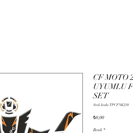
Hizmetler
Mağaza
Onli
CF MOTO 25
UYUMLU F
SET
Stok kodu: TPCFNK250
Fiyat
₺0,00
Renk
*