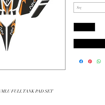
Seç
Adet
*
YUMLU FULL TANK PAD SET