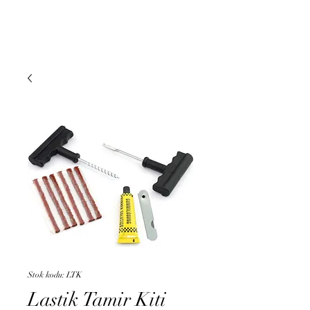
DUMAN MOTO
Stok kodu: LTK
Lastik Tamir Kiti