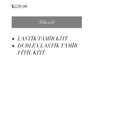
Fiyat
₺220,00
Tükendi
LASTİK TAMİR KİTİ
DUBLEX LASTİK TAMİR
FİTİL KİTİ
Duman Moto
dumanmotosiklet@gmail.com
05309540580
©2024, Duman Moto. Tüm Hakları Saklıdır