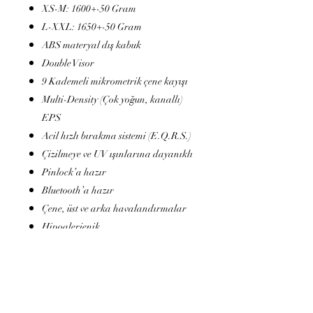
XS-M: 1600+-50 Gram
L-XXL: 1650+-50 Gram
ABS materyal dış kabuk
Double Visor
9 Kademeli mikrometrik çene kayışı
Multi-Density (Çok yoğun, kanallı)
EPS
Acil hızlı bırakma sistemi (E.Q.R.S.)
Çizilmeye ve UV ışınlarına dayanıklı
Pinlock’a hazır
Bluetooth’a hazır
Çene, üst ve arka havalandırmalar
Hipoalerjenik
Çıkarılabilir ve yıkanabilir iç pedler
BEDEN ÖLÇÜLERİ:
XS: 53/54
S: 55/56