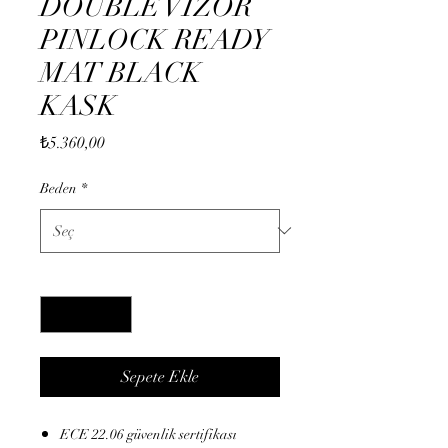
DOUBLE VİZOR
PINLOCK READY
MAT BLACK
KASK
Fiyat
₺5.360,00
Beden
*
Adet
*
Sepete Ekle
ECE 22.06 güvenlik sertifikası