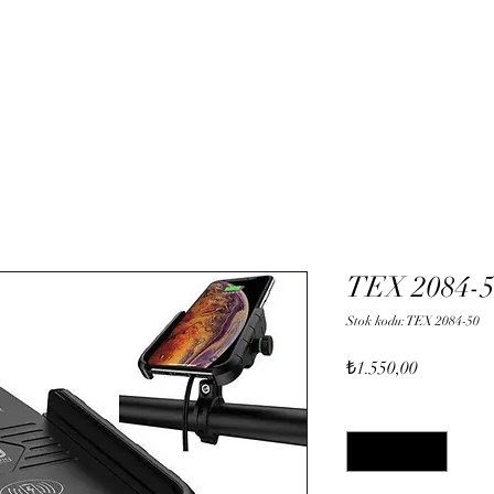
Hizmetler
Mağaza
Onli
TEX 2084-50
Stok kodu: TEX 2084-50
Fiyat
₺1.550,00
Adet
*